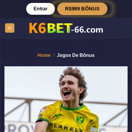
Skip
Entrar
R$999 BÔNUS
to
content
Home
/
Jogos De Bônus