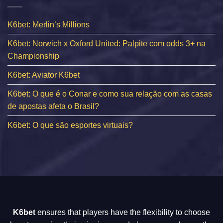
K6bet: Merlin’s Millions
K6bet: Norwich x Oxford United: Palpite com odds 3+ na
Championship
K6bet: Aviator K6bet
K6bet: O que é o Conar e como sua relação com as casas
de apostas afeta o Brasil?
K6bet: O que são esportes virtuais?
K6bet
ensures that players have the flexibility to choose