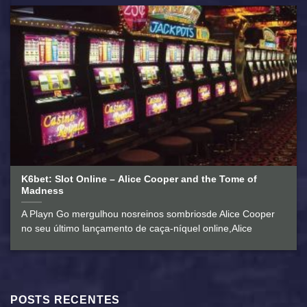
K6bet: Slot Online – Alice Cooper and the Tome of
Madness
A Playn Go mergulhou nosreinos sombriosde Alice Cooper
no seu último lançamento de caça-ní­quel online,Alice
POSTS RECENTES