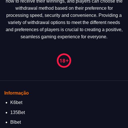
how to receive their winnings, and players can choose the
withdrawal method based on their preference for
processing speed, security and convenience. Providing a
variety of withdrawal options to meet the different needs
and preferences of players is crucial to creating a positive,
seamless gaming experience for everyone.
Informação
K6bet
135Bet
Blbet