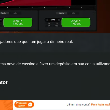
ogadores que queiram jogar a dinheiro real.
orma nova de cassino e fazer um depósito em sua conta utiliza
ator