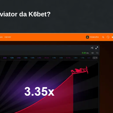
viator da
K6bet
?