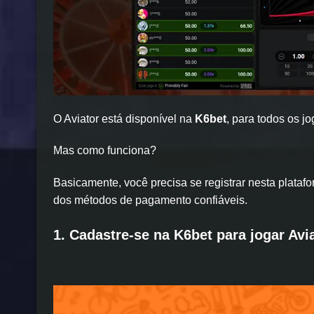
O Aviator está disponível na
K6bet
, para todos os j
Mas como funciona?
Basicamente, você precisa se registrar nesta plataf
dos métodos de pagamento confiáveis.
1. Cadastre-se na
K6bet
para jogar Avi