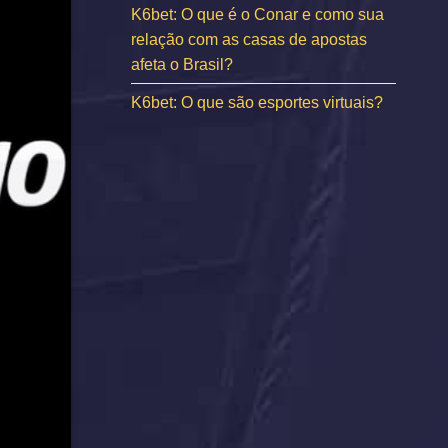
K6bet: O que é o Conar e como sua
relação com as casas de apostas
afeta o Brasil?
K6bet: O que são esportes virtuais?