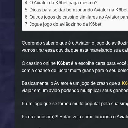
O Aviator da K6bet paga mesmo?
Dicas para se dar bem jogando Aviator na K6bet
Outros jogos de cassino similares ao Aviator para
Jogue jogo do aviãozinho da K6bet
Querendo saber o que é o Aviator, o jogo do aviãoz
vamos tirar essa dúvida que está martelando sua ca
O cassino online
K6bet
é a escolha certa para você
com a chance de lucrar muita grana para o seu bolso
Basicamente, o Aviator é um jogo de crash que a
K6
viajar em um avião podendo multiplicar seus ganho
É um jogo que se tornou muito popular pela sua simp
Ficou curioso(a)?! Então veja como funciona o Aviat